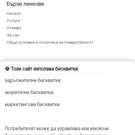
Бързи линкове
Начало
Услуги
Отзиви
За нас
Общи условия и политика за поверителност
Записване на час
🍪 Този сайт използва бисквитки:
Гел лак
задължителни бисквитки;
Ноктопластика
Маникюр и Педикюр
аналитични бисквитки;
Декорация на нокти
маркетингови бисквитки.
Професионален грим
Потребителят може да управлява или изключи
Социални мрежи