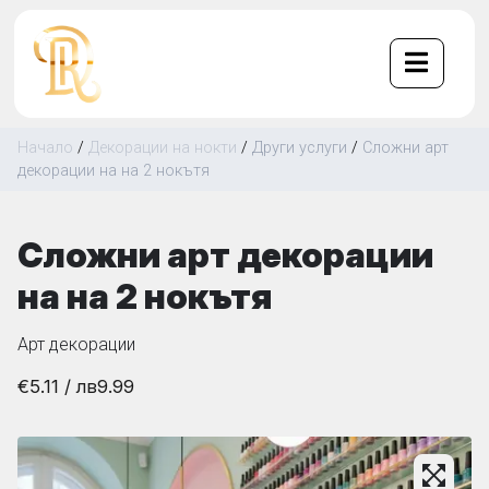
Начало
/
Декорации на нокти
/
Други услуги
/
Сложни арт
декорации на на 2 нокътя
Сложни арт декорации
на на 2 нокътя
Арт декорации
€5.11
/ лв
9.99