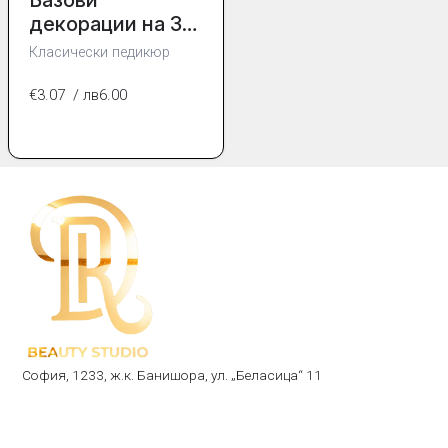
декорации на 3
нокътя
Класически педикюр
€3.07
/ лв6.00
София, 1233, ж.к. Банишора, ул. „Беласица“ 11