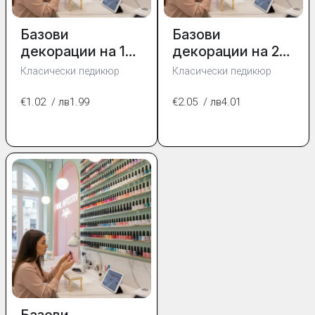
Базови
Базови
декорации на 1
декорации на 2
нокът
нокътя
Класически педикюр
Класически педикюр
€1.02
/ лв1.99
€2.05
/ лв4.01
Базови