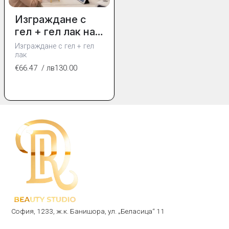
Изграждане с
гел + гел лак на
дълги нокти
Изграждане с гел + гел
лак
€66.47
/ лв130.00
София, 1233, ж.к. Банишора, ул. „Беласица“ 11