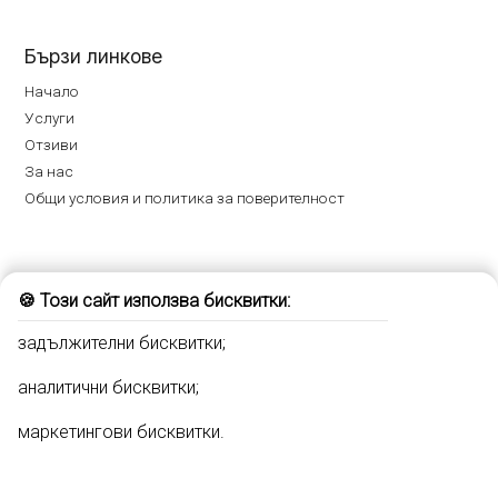
Бързи линкове
Начало
Услуги
Отзиви
За нас
Общи условия и политика за поверителност
Записване на час
🍪 Този сайт използва бисквитки:
Гел лак
задължителни бисквитки;
Ноктопластика
Маникюр и Педикюр
аналитични бисквитки;
Декорация на нокти
маркетингови бисквитки.
Професионален грим