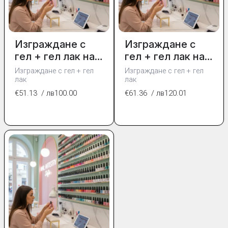
Изграждане с
Изграждане с
гел + гел лак на
гел + гел лак на
къси нокти
средно дълги
Изграждане с гел + гел
Изграждане с гел + гел
нокти
лак
лак
€51.13
/ лв100.00
€61.36
/ лв120.01