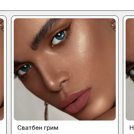
Сватбен грим
Н