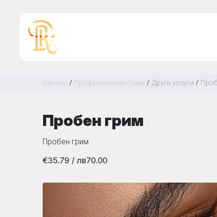
Начало
/
Професионален Грим
/
Други услуги
/
Проб
Пробен грим
Пробен грим
€35.79
/ лв
70.00