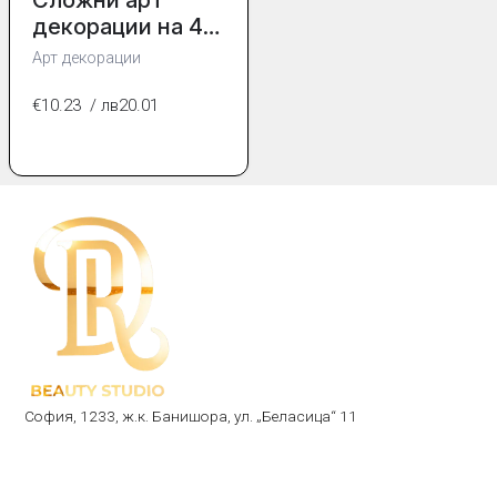
декорации на 4
нокътя
Арт декорации
€10.23
/ лв20.01
София, 1233, ж.к. Банишора, ул. „Беласица“ 11