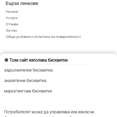
Бързи линкове
Начало
Услуги
Отзиви
За нас
Общи условия и политика за поверителност
Записване на час
🍪 Този сайт използва бисквитки:
Гел лак
задължителни бисквитки;
Ноктопластика
Маникюр и Педикюр
аналитични бисквитки;
Декорация на нокти
маркетингови бисквитки.
Професионален грим
Потребителят може да управлява или изключи
Социални мрежи