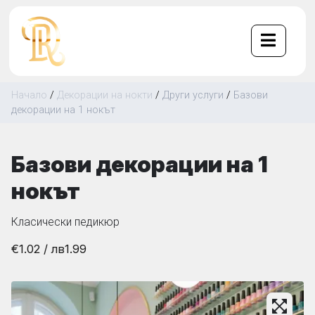
Начало
/
Декорации на нокти
/
Други услуги
/
Базови
декорации на 1 нокът
Базови декорации на 1
нокът
Класически педикюр
€1.02
/ лв
1.99