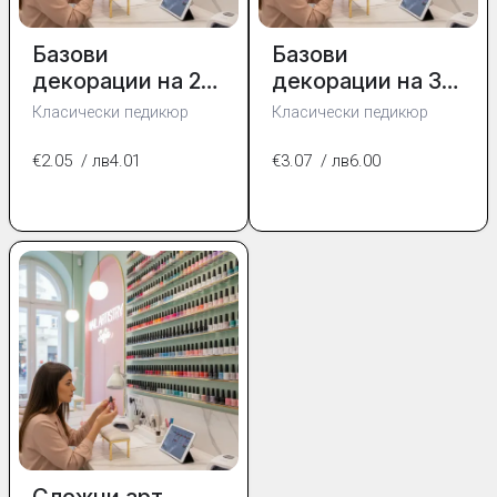
Базови
Базови
декорации на 2
декорации на 3
нокътя
нокътя
Класически педикюр
Класически педикюр
€2.05
/ лв4.01
€3.07
/ лв6.00
Сложни арт